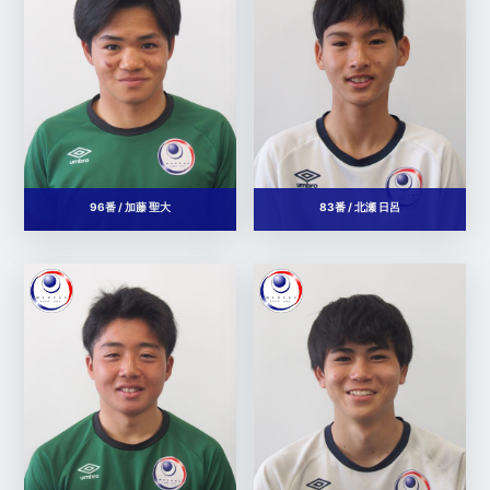
96番 / 加藤 聖大
83番 / 北瀬 日呂