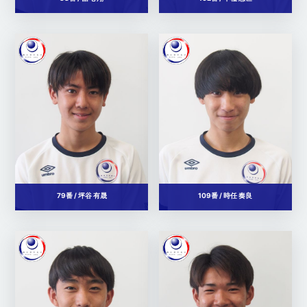
79番 / 坪谷 有晟
109番 / 時任 奏良