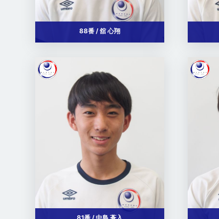
88番 / 舘 心翔
81番 / 中島 蒼入