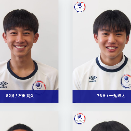
82番 / 石田 朔久
76番 / 一丸 瑛太