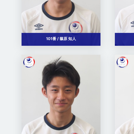
101番 / 篠原 知人