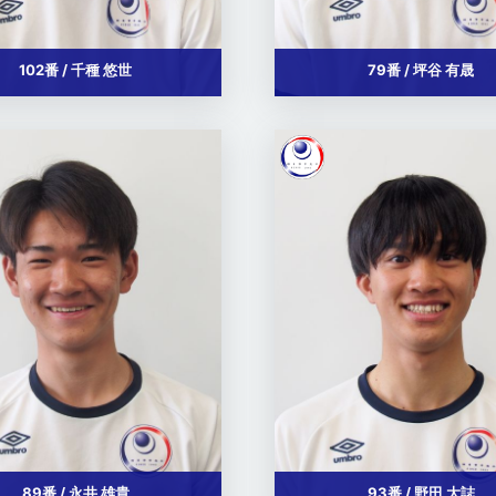
102番 / 千種 悠世
79番 / 坪谷 有晟
89番 / 永井 雄貴
93番 / 野田 大誌