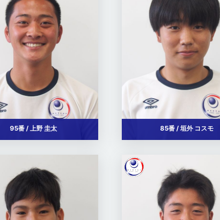
95番 / 上野 圭太
85番 / 垣外 コスモ