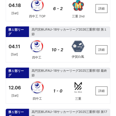
04.18
6 - 2
詳細
[Sat]
三重 2nd
四中工 TOP
高円宮杯JFAU-18サッカーリーグ2026三重県1部 第１
県１部リー
グ
節
04.11
10 - 2
詳細
[Sat]
伊賀白鳳
四中工
高円宮杯JFAU-18サッカーリーグ2025三重県1部 最終
県１部リー
グ
節
12.06
1 - 0
詳細
[Sat]
四中工
三重
高円宮杯JFAU-18サッカーリーグ2025三重県1部 第17
県１部リー