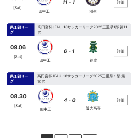
11 - 1
詳細
[Sat]
四中工
稲生
高円宮杯JFAU-18サッカーリーグ2025三重県1部 第11
県１部リー
グ
節
09.06
6 - 1
詳細
[Sat]
四中工
鈴鹿
高円宮杯JFAU-18サッカーリーグ2025三重県１部 第
県１部リー
グ
10節
08.30
4 - 0
詳細
[Sat]
近大高専
四中工