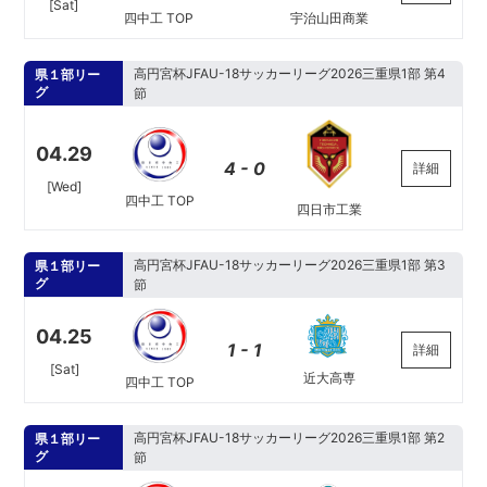
[Sat]
宇治山田商業
四中工 TOP
高円宮杯JFAU-18サッカーリーグ2026三重県1部 第4
県１部リー
グ
節
04.29
4 - 0
詳細
[Wed]
四中工 TOP
四日市工業
高円宮杯JFAU-18サッカーリーグ2026三重県1部 第3
県１部リー
グ
節
04.25
1 - 1
詳細
[Sat]
近大高専
四中工 TOP
高円宮杯JFAU-18サッカーリーグ2026三重県1部 第2
県１部リー
グ
節