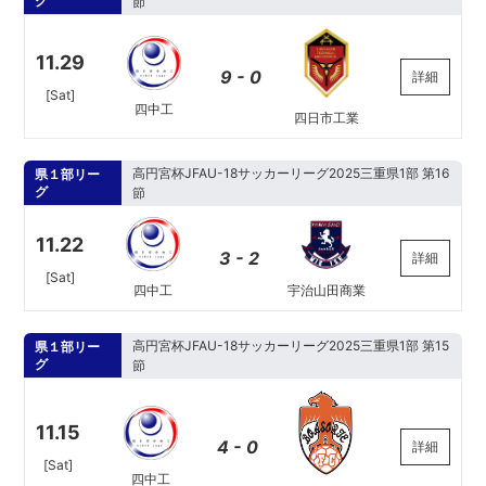
グ
節
11.29
9 - 0
詳細
[Sat]
四中工
四日市工業
高円宮杯JFAU-18サッカーリーグ2025三重県1部 第16
県１部リー
グ
節
11.22
3 - 2
詳細
[Sat]
宇治山田商業
四中工
高円宮杯JFAU-18サッカーリーグ2025三重県1部 第15
県１部リー
グ
節
11.15
4 - 0
詳細
[Sat]
四中工