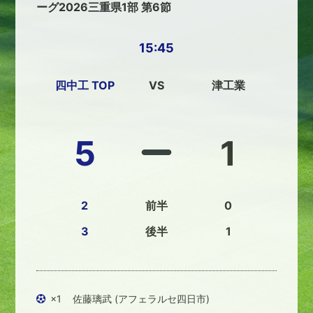
ーグ2026三重県1部 第6節
15:45
四中工 TOP
VS
津工業
5
1
2
前半
0
3
後半
1
×1
佐藤璃武 (アフェラルセ四日市)