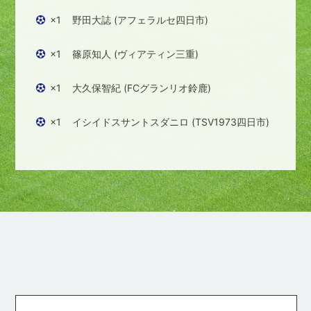
×1
野田大誌 (アフェラルセ四日市)
×1
篠原知人 (ヴィアティン三重)
×1
大久保智紀 (FCグランリオ鈴鹿)
×1
イシイドスサントスダニロ (TSV1973四日市)