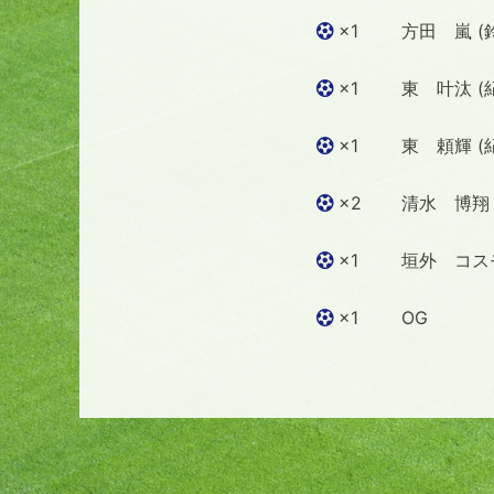
×1
方田 嵐 (
×1
東 叶汰 (
×1
東 頼輝 (
×2
清水 博翔 (N
×1
垣外 コスモ
×1
OG