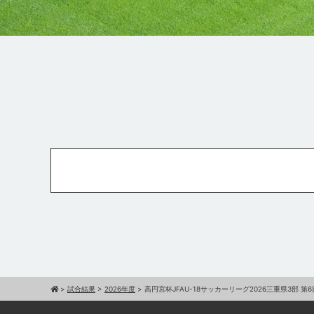
>
試合結果
>
2026年度
>
高円宮杯JFAU-18サッカーリーグ2026三重県3部 第6