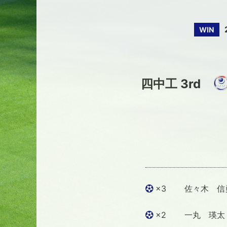
WIN
四中工 3rd
×3
佐々木 信勇
×2
一丸 瑛太 (