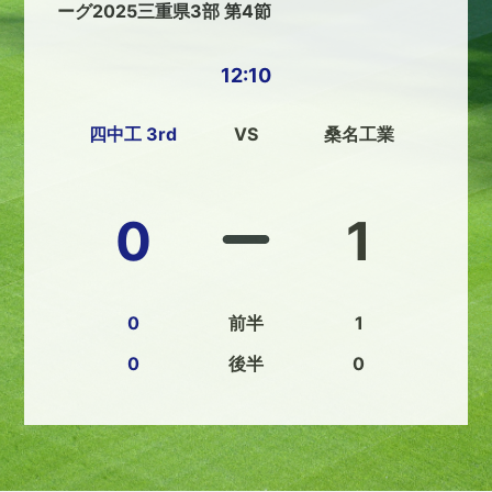
ーグ2025三重県3部 第4節
12:10
四中工 3rd
VS
桑名工業
0
1
0
前半
1
0
後半
0