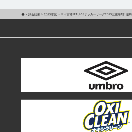
>
試合結果
>
2025年度
>
高円宮杯JFAU-18サッカーリーグ2025三重県1部 最