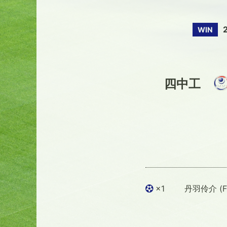
WIN
四中工
×1
丹羽伶介 (F